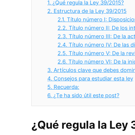
1.
¿Qué regula la Ley 39/2015?
2.
Estructura de la Ley 39/2015
2.1.
Título número I: Disposici
2.2.
Título número II: De los i
2.3.
Título número III: De la a
2.4.
Título número IV: De las 
2.5.
Título número V: De la rev
2.6.
Título número VI: De la ini
3.
Artículos clave que debes domi
4.
Consejos para estudiar esta ley
5.
Recuerda:
6.
¿Te ha sido útil este post?
¿Qué regula la Ley